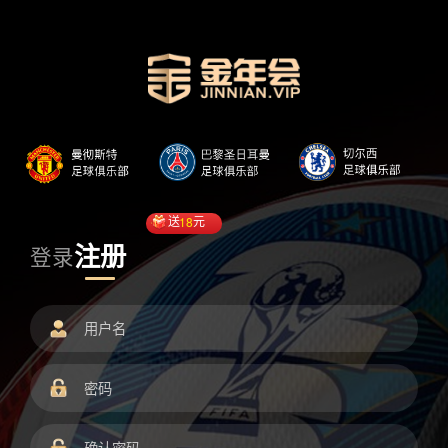
送
18
元
注册
登录