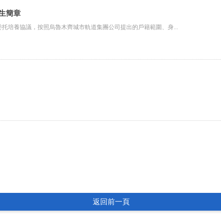
招生簡章
托培養協議，按照烏魯木齊城市軌道集團公司提出的戶籍範圍、身...
返回前一頁